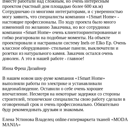
Вместе работали над сложным, но очень интересным
проектом (частный дом площадью более 600 кв.м)
Сотрудничаю со многими интеграторами, и с уверенностью
могу заявить, что специалисты компании «1Smart Home» -
настоящие профессионалы. По ходу проекта было много
изменений по желанию Заказчика, но все сотрудники
компании «Smart Home» очень клиентоориентированные и
гибко реагировали на подобные моменты. На объекте
проектировали и настраивали систему Inels от Elko Ep. Очень
классное оборудование- стильные панели, выключатели и
розетки из натурального камня. Заказчик остался очень
доволен. А это в нашей работе - главное!
Инна Фреш
Дизайнер
В нашем новом шоу-руме компания «1Smart Home»
выполняли работы по электрике и устанавливали
видеонаблюдение. Оставили о себе очень хорошее
впечатление. Несмотря на некоторые задержки со стороны
строителей, технические специалисты свою работу сделали в
оговоренный срок и очень профессионально. Обязательно
буду рекомендовать друзьям и знакомым.
Елена Устинова
Владелец online-гипермаркета тканей «MODA
MANIA»